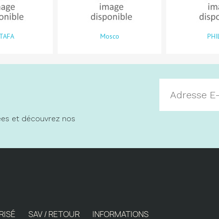
TAFA
Mosco
PHI
vées et découvrez nos
RISÉ
SAV / RETOUR
INFORMATIONS