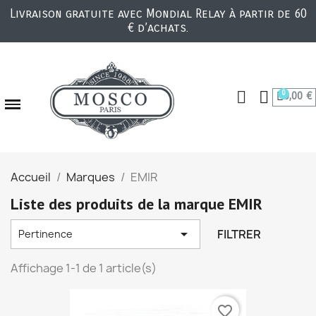
Livraison gratuite avec Mondial Relay à partir de 60
€ d’achats.
0,00 €
Accueil
Marques
EMIR
Liste des produits de la marque EMIR

FILTRER
Pertinence
Affichage 1-1 de 1 article(s)
favorite_border