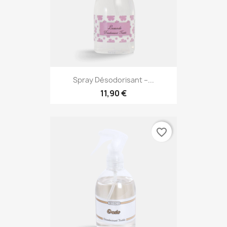
Spray Désodorisant –...
11,90 €
favorite_border