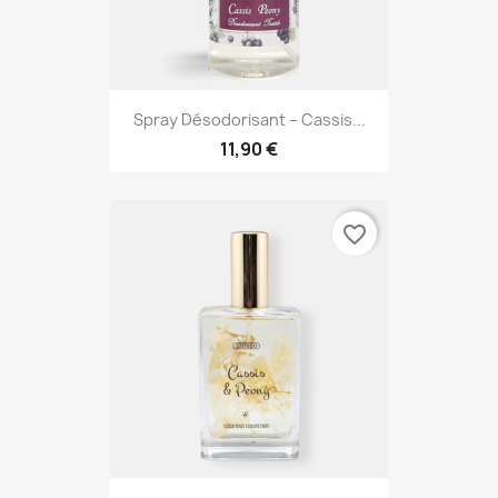
Spray Désodorisant – Cassis...
11,90 €
favorite_border