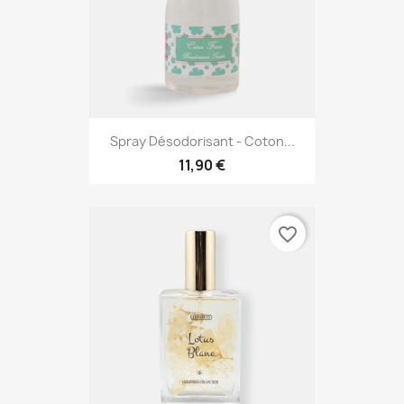
Spray Désodorisant - Coton...
11,90 €
favorite_border