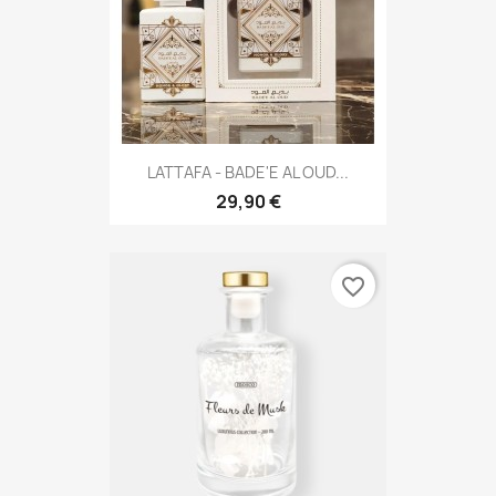
LATTAFA - BADE'E AL OUD...
29,90 €
favorite_border