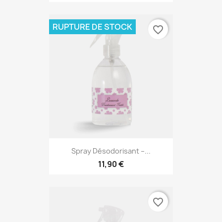
RUPTURE DE STOCK
favorite_border
Spray Désodorisant –...
11,90 €
favorite_border