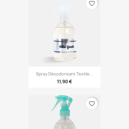
favorite_border
Spray Désodorisant Textile...
11,90 €
favorite_border