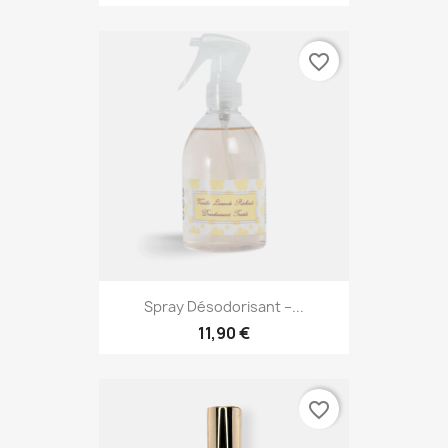
favorite_border
Spray Désodorisant –...
11,90 €
favorite_border