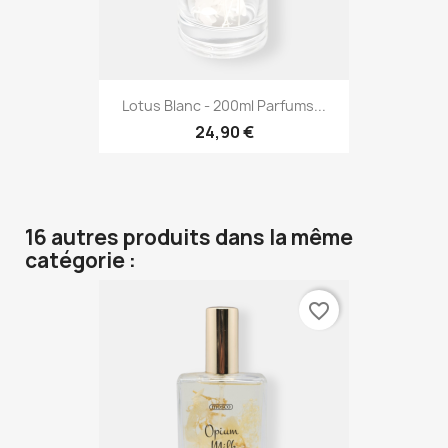
Lotus Blanc - 200ml Parfums...
24,90 €
16 autres produits dans la même
catégorie :
favorite_border