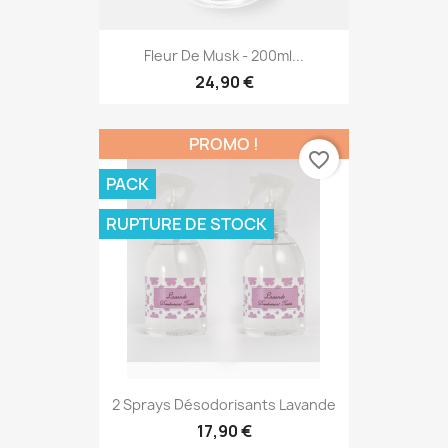
Fleur De Musk - 200ml...
24,90 €
PROMO !
favorite_border
PACK
RUPTURE DE STOCK
2 Sprays Désodorisants Lavande
17,90 €