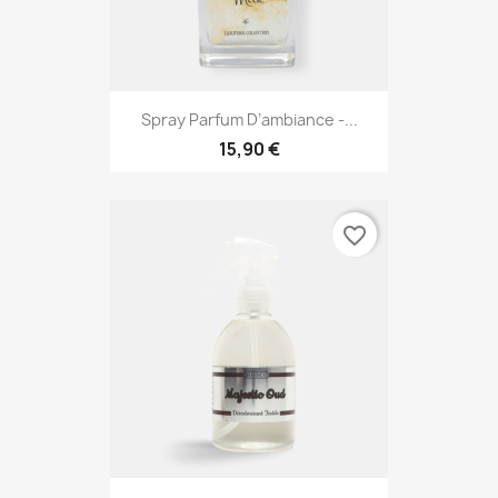
Spray Parfum D’ambiance -...
15,90 €
favorite_border