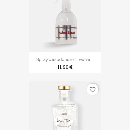
Spray Désodorisant Textile...
11,90 €
favorite_border